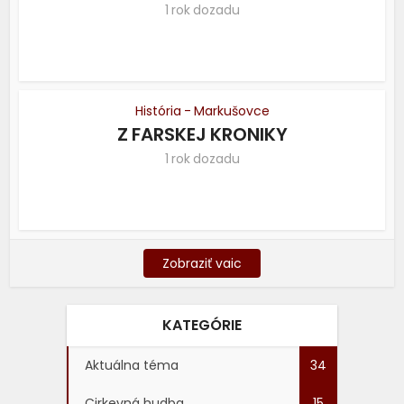
1 rok dozadu
História - Markušovce
Z FARSKEJ KRONIKY
1 rok dozadu
Zobraziť vaic
KATEGÓRIE
Aktuálna téma
34
Cirkevná hudba
15