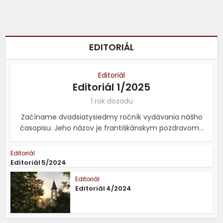
Aktuálna téma
Gaslighting: tichá
manipulácia
EDITORIÁL
1 rok dozadu
Editoriál
Editoriál 1/2025
1 rok dozadu
Začíname dvadsiatysiedmy ročník vydávania nášho
časopisu. Jeho názov je františkánskym pozdravom...
Editoriál
Editoriál 5/2024
Editoriál
Editoriál 4/2024