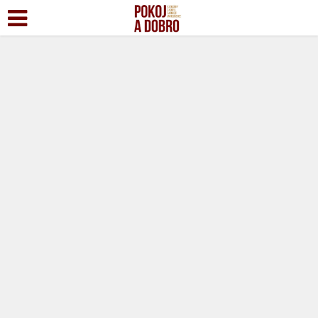
História - Markušovce
INFORMÁTOR
Markušovce 1/2025
1 rok dozadu