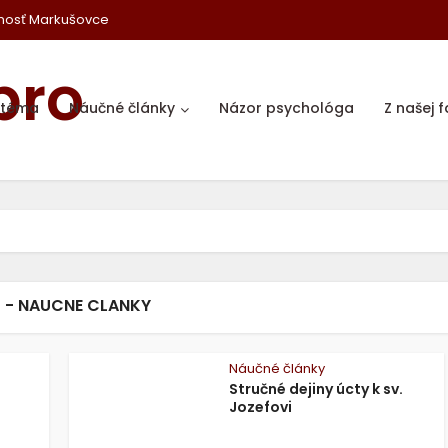
nosť Markušovce
 téma
Náučné články
Názor psychológa
Z našej f
 - NAUCNE CLANKY
Náučné články
Stručné dejiny úcty k sv.
Jozefovi