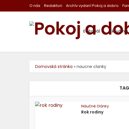
O nás
Redaktori
Archív vydaní Pokoj a dobro
Far
Editoriál
Aktuálna
Domovská stránka
»
naucne clanky
TAG
Náučné články
Rok rodiny