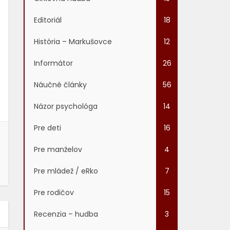
Editoriál
18
História – Markušovce
12
Informátor
26
Náučné články
56
Názor psychológa
14
Pre deti
16
Pre manželov
4
Pre mládež / eRko
7
Pre rodičov
15
Recenzia – hudba
3