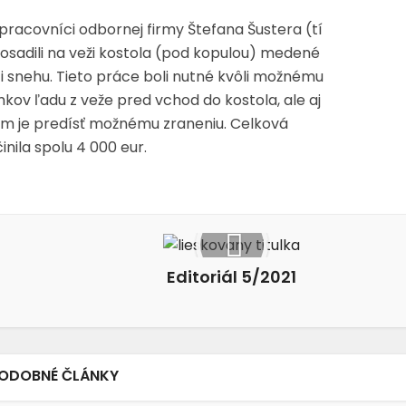
 pracovníci odbornej firmy Štefana Šustera (tí
ž) osadili na veži kostola (pod kopulou) medené
ti snehu. Tieto práce boli nutné kvôli možnému
mkov ľadu z veže pred vchod do kostola, ale aj
om je predísť možnému zraneniu. Celková
nila spolu 4 000 eur.
Editoriál 5/2021
ODOBNÉ ČLÁNKY