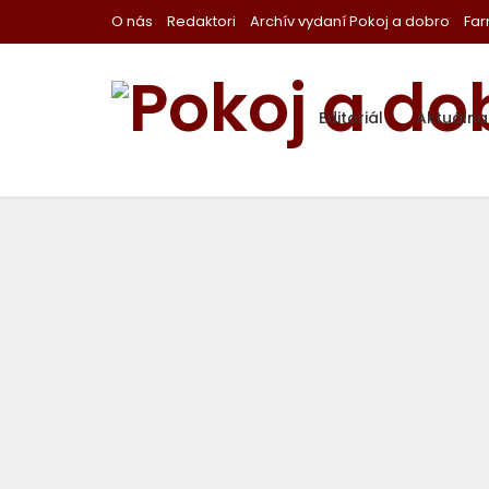
O nás
Redaktori
Archív vydaní Pokoj a dobro
Far
Editoriál
Aktuáln