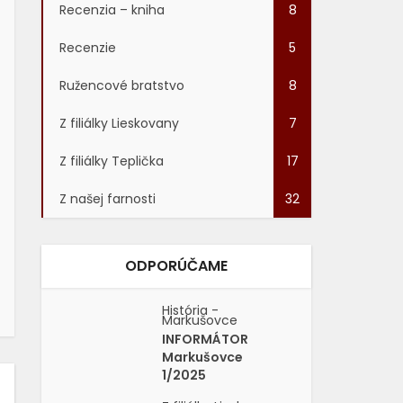
Recenzia – kniha
8
Recenzie
5
Ružencové bratstvo
8
Z filiálky Lieskovany
7
Z filiálky Teplička
17
Z našej farnosti
32
ODPORÚČAME
História -
Markušovce
INFORMÁTOR
Markušovce
1/2025