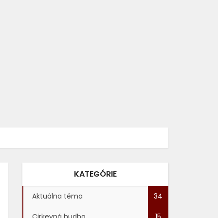
KATEGÓRIE
Aktuálna téma
34
Cirkevná hudba
15