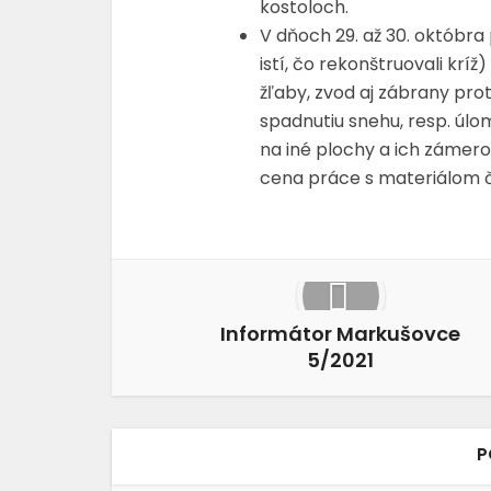
kostoloch.
V dňoch 29. až 30. októbra
istí, čo rekonštruovali krí
žľaby, zvod aj zábrany pro
spadnutiu snehu, resp. úlo
na iné plochy a ich zámer
cena práce s materiálom či
Informátor Markušovce
5/2021
P