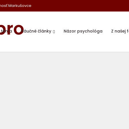
nosť Markušovce
a téma
Náučné články
Názor psychológa
Z našej 
Informátor