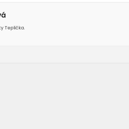
vá
ky Teplička.