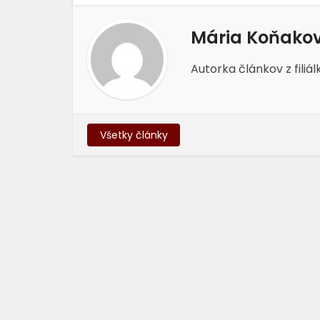
Mária Koňako
Autorka článkov z filiál
Všetky články