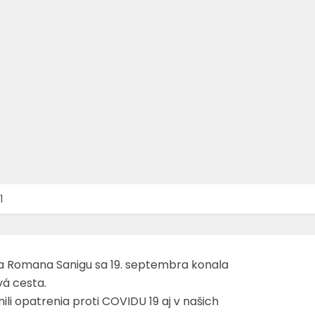
5 rokov dozadu
autor:
Mária Koňaková
1 min. čítania
1
 Romana Sanigu sa 19. septembra konala
vá cesta.
li opatrenia proti COVIDU 19 aj v našich