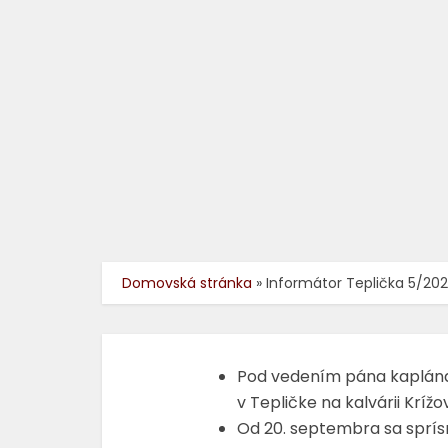
Domovská stránka
»
Informátor Teplička 5/202
Pod vedením pána kaplána
v Tepličke na kalvárii Krížo
Od 20. septembra sa sprísni