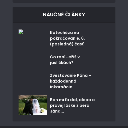
NÁUČNÉ ČLÁNKY
Katechéza na
pokračovanie, 6.
(posledná) časť
Čo robí Ježiš v
jasličkách?
Zvestovanie Pána –
každodenná
inkarnácia
Boh mi ťa dal, alebo o
pravej láske z pera
Jána...