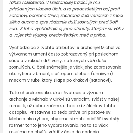
ľahko rozlíšiteľná. V kresťanskej tradícii je mu
prisúdených viacero úloh, a to predovšetkým boj proti
satanovi, ochrana Cirkvi, záchrana duší veriacich z moci
zlého ducha a sprevádzanie duší zosnulých pred Boží
súd. Z toho vychádzajú aj jeho atribúty, ktorými sú váhy
a vojenská výzbroj, predovšetkým meč a prilba.
Vychádzajúc z týchto atribútov je archanjel Michal vo
výtvarnom umení často zobrazovaný pri poslednom
súde a v rukách drží váhy, na ktorých váži duše
zosnulých. O čosi známejšie je však jeho zobrazovanie
ako rytiera v brnení, s oštepom alebo s (ohnivým)
mečom v ruke, ktorý šliape po drakovi (satanovi).
Táto charakteristika, ako i životopis a význam
archanjela Michala v Cirkvi sú veriacim, zvlášť v našej
farnosti, už dobre známe, a to iste i z článkov tohto
časopisu. Pristavme sa teda práve pri postave sv.
Michala ako rytiera, aby sme si mohli priblížiť i svetský
rozmer tohto jeho vyobrazovania. Na to sa však
musíme na chvíľu vrátiť v čase do obdobia