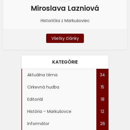
Miroslava Lazniová
Historička z Markušoviec
Všetky články
KATEGÓRIE
Aktuálna téma
34
Cirkevná hudba
15
Editoriál
18
História – Markušovce
12
Informátor
26