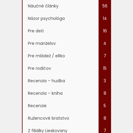
Náučné články
56
Názor psychológa
14
Pre deti
16
Pre manželov
4
Pre mládež / eRko
7
Pre rodičov
15
Recenzia – hudba
3
Recenzia – kniha
8
Recenzie
5
Ružencové bratstvo
8
Z filiálky Lieskovany
7