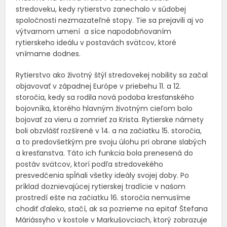
stredoveku, kedy rytierstvo zanechalo v súdobej
spoločnosti nezmazateľné stopy. Tie sa prejavili aj vo
výtvarnom umení a síce napodobňovaním
rytierskeho ideálu v postavách svätcov, ktoré
vnímame dodnes.
Rytierstvo ako životný štýl stredovekej nobility sa začal
objavovať v západnej Európe v priebehu 11. a 12.
storočia, kedy sa rodila nová podoba kresťanského
bojovníka, ktorého hlavným životným cieľom bolo
bojovať za vieru a zomrieť za Krista. Rytierske námety
boli obzvlášť rozšírené v 14. a na začiatku 15. storočia,
a to predovšetkým pre svoju úlohu pri obrane slabých
a kresťanstva. Táto ich funkcia bola prenesená do
postáv svätcov, ktorí podľa stredovekého
presvedčenia spĺňali všetky ideály svojej doby. Po
príklad doznievajúcej rytierskej tradície v našom
prostredí ešte na začiatku 16. storočia nemusíme
chodiť ďaleko, stačí, ak sa pozrieme na epitaf Štefana
Máriássyho v kostole v Markušovciach, ktorý zobrazuje