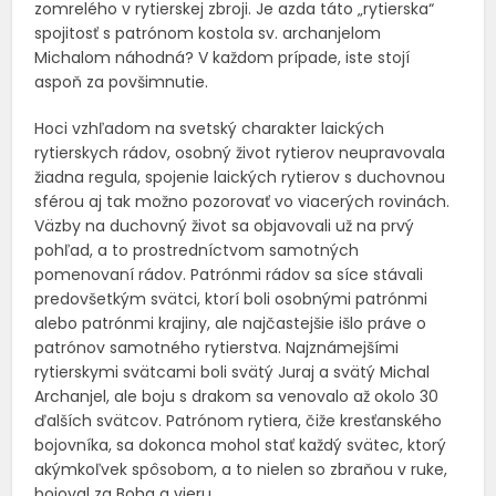
zomrelého v rytierskej zbroji. Je azda táto „rytierska“
spojitosť s patrónom kostola sv. archanjelom
Michalom náhodná? V každom prípade, iste stojí
aspoň za povšimnutie.
Hoci vzhľadom na svetský charakter laických
rytierskych rádov, osobný život rytierov neupravovala
žiadna regula, spojenie laických rytierov s duchovnou
sférou aj tak možno pozorovať vo viacerých rovinách.
Väzby na duchovný život sa objavovali už na prvý
pohľad, a to prostredníctvom samotných
pomenovaní rádov. Patrónmi rádov sa síce stávali
predovšetkým svätci, ktorí boli osobnými patrónmi
alebo patrónmi krajiny, ale najčastejšie išlo práve o
patrónov samotného rytierstva. Najznámejšími
rytierskymi svätcami boli svätý Juraj a svätý Michal
Archanjel, ale boju s drakom sa venovalo až okolo 30
ďalších svätcov. Patrónom rytiera, čiže kresťanského
bojovníka, sa dokonca mohol stať každý svätec, ktorý
akýmkoľvek spôsobom, a to nielen so zbraňou v ruke,
bojoval za Boha a vieru.