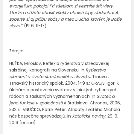
evanjelium pokoja! Pri všetkom si vezmite štít viery,
ktorým môžete uhasiť všetky ohnivé šípy zloducha! A
zoberte si aj prilbu spásy a meč Ducha, ktorým je Božie
slovo!“
(Ef 6, 11-17).
Zdroje:
HUŤKA, Miroslav. Reflexia rytierstva v stredovekej
sakrálnej ikonografii na Slovensku. In
Rytierstvo –
element v živote stredovekého človeka
. Trnava :
Trnavský historický spolok, 2004, 149 s.; GRAUS, Igor. K
úlohám a postaveniu svätcov v laických rytierskych
rádoch a záslužných vyznamenaniach. In
Svätec a
jeho funkcie v spoločnosti II
. Bratislava: Chronos, 2006,
332 s.; VNUČKO, Patrik Peter. Atribúty svätého Michala
nás bezpečne sprevádzajú. In
Katolícke noviny
. 29. 9.
2019 [online]