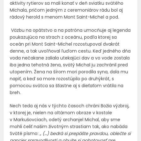
aktivity rytierov sa mali konať v deň sviatku svätého
Michala, pričom jedným z ceremoniárov rádu bol aj
rádový herold s menom Mont Saint-Michel a pod.
Väzbu na opátstvo a na patróna umocňuje aj legenda
poukazujúca na strach z oceánu, podľa ktorej sa
oceán pri Mont Saint-Michel rozostupoval dvakrát
denne, a tak uvoľňoval ľuďom cestu. Keď jedného dňa
voda nečakane zaliala utekajúci dav a vo vode zostala
iba jedna tehotná žena, svätý Michal ju zachránil pred
utopením. Žena na šírom mori porodila syna, dala mu
napiť, a keď sa more rozostúpilo po druhýkrát, s
pomocou svätca sa šťastne aj s dieťaťom vrátila na
breh.
Nech teda aj nás v týchto časoch chráni Božia výzbroj,
v ktorej je, nielen na oltárnom obraze v kostole
v Markušovciach, odetý archanjel Michal, aby sme
mohli čeliť našim životným strastiam tak, ako nabáda
Sväté písmo:
„ (…) bedrá si prepášte pravdou, oblečte si
pancier spravodlivosti a obujte si pohotovosť pre