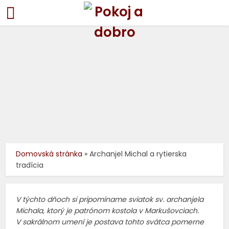
História - Markušovce
Z našej farnosti
4 roky dozadu
autor:
Miroslava Lazniová
Domovská stránka
»
Archanjel Michal a rytierska
5 min. čítania
tradícia
V týchto dňoch si pripomíname sviatok sv. archanjela
Michala, ktorý je patrónom kostola v Markušovciach.
V sakrálnom umení je postava tohto svätca pomerne